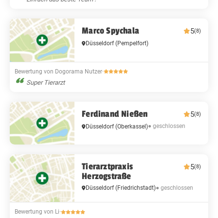
Marco Spychala
5
(8)
Düsseldorf
(Pempelfort)
Bewertung von Dogorama Nutzer
·
Super Tierarzt
Ferdinand Nießen
5
(8)
● geschlossen
Düsseldorf
(Oberkassel)
Tierarztpraxis
5
(8)
Herzogstraße
● geschlossen
Düsseldorf
(Friedrichstadt)
Bewertung von Li
·