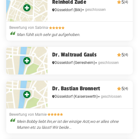
Reinhold Zude
5
(4)
● geschlossen
Düsseldorf
(Bilk)
Bewertung von Sabrina
·
Man fühlt sich sehr gut aufgehoben.
Dr. Waltraud Gauls
5
(4)
● geschlossen
Düsseldorf
(Gerresheim)
Dr. Bastian Bronnert
5
(4)
● geschlossen
Düsseldorf
(Kaiserswerth)
Bewertung von Marnie
·
Mein Bobby liebt ihn,er ist der einzige Arzt,wo er alles ohne
Murren etc zu lässt! Wir beide...