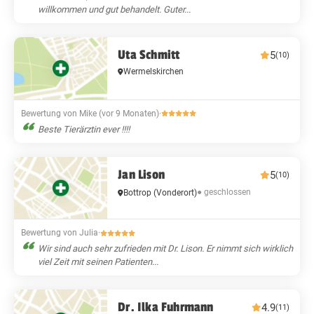
willkommen und gut behandelt. Guter...
Uta Schmitt
5
(10)
Wermelskirchen
Bewertung von Mike (vor 9 Monaten)
·
Beste Tierärztin ever !!!!
Jan Lison
5
(10)
● geschlossen
Bottrop
(Vonderort)
Bewertung von Julia
·
Wir sind auch sehr zufrieden mit Dr. Lison. Er nimmt sich wirklich
viel Zeit mit seinen Patienten...
Dr. Ilka Fuhrmann
4.9
(11)