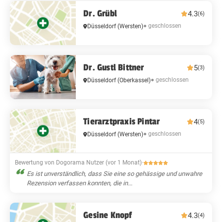
Dr. Grübl
4.3
(6)
● geschlossen
Düsseldorf
(Wersten)
Dr. Gustl Bittner
5
(3)
● geschlossen
Düsseldorf
(Oberkassel)
Tierarztpraxis Pintar
4
(5)
● geschlossen
Düsseldorf
(Wersten)
Bewertung von Dogorama Nutzer (vor 1 Monat)
·
Es ist unverständlich, dass Sie eine so gehässige und unwahre
Rezension verfassen konnten, die in...
Gesine Knopf
4.3
(4)