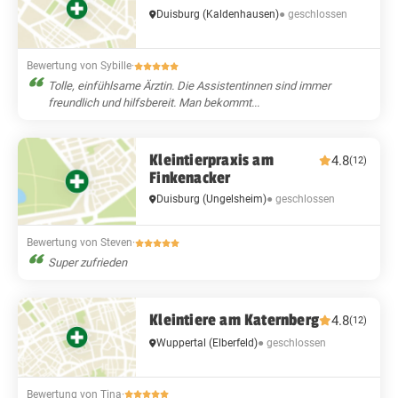
● geschlossen
Duisburg
(Kaldenhausen)
Bewertung von Sybille
·
Tolle, einfühlsame Ärztin. Die Assistentinnen sind immer
freundlich und hilfsbereit. Man bekommt...
Kleintierpraxis am
4.8
(12)
Finkenacker
● geschlossen
Duisburg
(Ungelsheim)
Bewertung von Steven
·
Super zufrieden
Kleintiere am Katernberg
4.8
(12)
● geschlossen
Wuppertal
(Elberfeld)
Bewertung von Tina
·