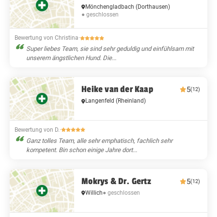
Mönchengladbach
(Dorthausen)
● geschlossen
Bewertung von Christina
·
Super liebes Team, sie sind sehr geduldig und einfühlsam mit
unserem ängstlichen Hund. Die...
Heike van der Kaap
5
(12)
Langenfeld (Rheinland)
Bewertung von D.
·
Ganz tolles Team, alle sehr emphatisch, fachlich sehr
kompetent. Bin schon einige Jahre dort...
Mokrys & Dr. Gertz
5
(12)
Willich
● geschlossen