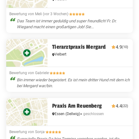
Bewertung von Meli (vor 3 Wochen)
·
Das Team ist immer geduldig und super freundlich! Fr. Dr.
Wiegand macht einen großartigen Job! Sie...
Tierarztpraxis Mergard
4.9
(10)
Velbert
Bewertung von Gabriele
·
Bin immer wieder begeistert. Es ist mein dritter Hund mit dem ich
bei Mergard war/bin.
Praxis Am Reuenberg
4.4
(22)
● geschlossen
Essen
(Dellwig)
Bewertung von Sonja
·
Super tolle Praxis Da hier Termine vergeben werden, ist die