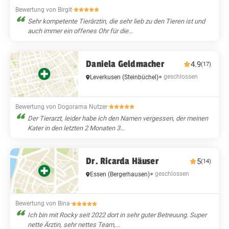
Bewertung von Birgit
·
Sehr kompetente Tierärztin, die sehr lieb zu den Tieren ist und
auch immer ein offenes Ohr für die...
Daniela Geldmacher
4.9
(17)
● geschlossen
Leverkusen
(Steinbüchel)
Bewertung von Dogorama Nutzer
·
Der Tierarzt, leider habe ich den Namen vergessen, der meinen
Kater in den letzten 2 Monaten 3...
Dr. Ricarda Häuser
5
(14)
● geschlossen
Essen
(Bergerhausen)
Bewertung von Bina
·
Ich bin mit Rocky seit 2022 dort in sehr guter Betreuung. Super
nette Ärztin, sehr nettes Team,...