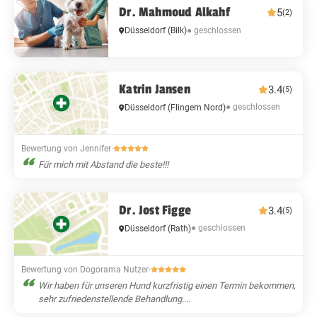
Dr. Mahmoud Alkahf
5
(2)
● geschlossen
Düsseldorf
(Bilk)
Katrin Jansen
3.4
(5)
● geschlossen
Düsseldorf
(Flingern Nord)
Bewertung von Jennifer
·
Für mich mit Abstand die beste!!!
Dr. Jost Figge
3.4
(5)
● geschlossen
Düsseldorf
(Rath)
Bewertung von Dogorama Nutzer
·
Wir haben für unseren Hund kurzfristig einen Termin bekommen,
sehr zufriedenstellende Behandlung....