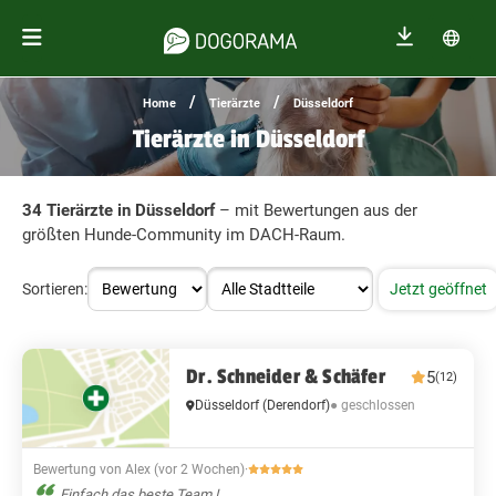
/
/
Home
Tierärzte
Düsseldorf
Tierärzte in Düsseldorf
34 Tierärzte in Düsseldorf
– mit Bewertungen aus der
größten Hunde-Community im DACH-Raum.
Sortieren:
Jetzt geöffnet
Dr. Schneider & Schäfer
5
(12)
● geschlossen
Düsseldorf
(Derendorf)
Bewertung von Alex (vor 2 Wochen)
·
Einfach das beste Team !