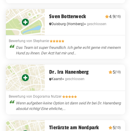
Sven Botterweck
4.9
(15)
● geschlossen
Duisburg
(Homberg)
Bewertung von Stephanie
·
Das Team ist super freundlich. Ich gehe echt gerne mit meinem
Hund zu ihnen. Der Arzt hat mir und...
Dr. Ira Hanenberg
5
(13)
Kaarst
● geschlossen
Bewertung von Dogorama Nutzer
·
Wenn aufgeben keine Option ist dann seid ihr bei Dr. Hanenberg
absolut richtig! Eine ehrliche,...
Tierärzte am Nordpark
5
(13)