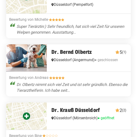
Düsseldorf
(Pempelfort)
Bewertung von Michelle
·
Super Tierärztin:) Sehr freundlich, hat sich viel Zeit für unseren
Welpen genommen. Ausstattung...
Dr. Bernd Olbertz
5
(1)
● geschlossen
Düsseldorf
(Angermund)
Bewertung von Andreas
·
Dr. Olbertz nimmt sich viel Zeit und ist sehr gründlich. Ebenso die
Tierarzthelferin. Ich habe seit...
Dr. Krauß Düsseldorf
2
(2)
● geöffnet
Düsseldorf
(Mörsenbroich)
Bewertung von Bine
·