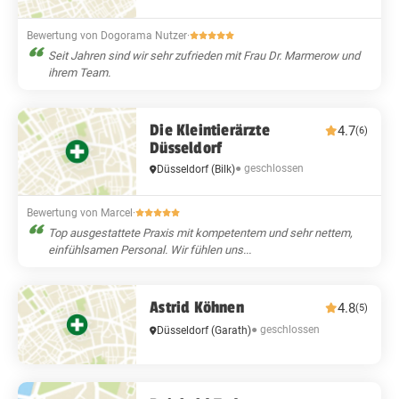
Bewertung von Dogorama Nutzer
·
Seit Jahren sind wir sehr zufrieden mit Frau Dr. Marmerow und
ihrem Team.
Die Kleintierärzte
4.7
(6)
Düsseldorf
● geschlossen
Düsseldorf
(Bilk)
Bewertung von Marcel
·
Top ausgestattete Praxis mit kompetentem und sehr nettem,
einfühlsamen Personal. Wir fühlen uns...
Astrid Köhnen
4.8
(5)
● geschlossen
Düsseldorf
(Garath)