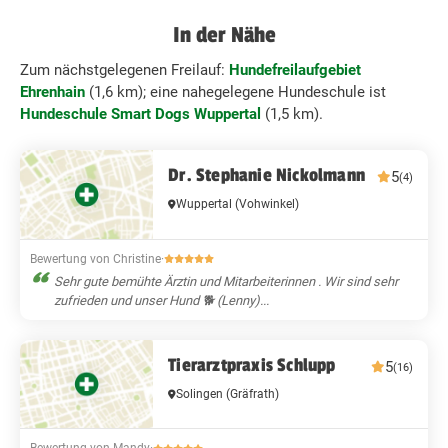
In der Nähe
Zum nächstgelegenen Freilauf:
Hundefreilaufgebiet
Ehrenhain
(1,6 km); eine nahegelegene Hundeschule ist
Hundeschule Smart Dogs Wuppertal
(1,5 km).
Dr. Stephanie Nickolmann
5
(4)
Wuppertal
(Vohwinkel)
Bewertung von Christine
·
Sehr gute bemühte Ärztin und Mitarbeiterinnen . Wir sind sehr
zufrieden und unser Hund 🐕 (Lenny)...
Tierarztpraxis Schlupp
5
(16)
Solingen
(Gräfrath)