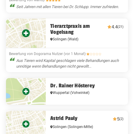
Bewertung von Mandy
·
Seit Jahren mit allen Tieren bei Dr. Schlupp. Immer zufrieden.
Tierarztpraxis am
4.4
(21)
Vogelsang
Solingen
(Wald)
Bewertung von Dogorama Nutzer (vor 1 Monat)
·
Aus Tieren wird Kapital geschlagen viele Behandlungen auch
unnötige wenn Behandlungen nicht gewollt...
Dr. Rainer Hösterey
Wuppertal
(Vohwinkel)
Astrid Pauly
5
(2)
Solingen
(Solingen-Mitte)