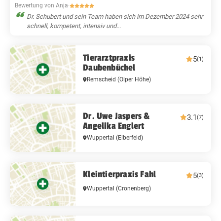
Bewertung von Anja
·
Dr. Schubert und sein Team haben sich im Dezember 2024 sehr
schnell, kompetent, intensiv und...
Tierarztpraxis
5
(1)
Daubenbüchel
Remscheid
(Olper Höhe)
Dr. Uwe Jaspers &
3.1
(7)
Angelika Englert
Wuppertal
(Elberfeld)
Kleintierpraxis Fahl
5
(3)
Wuppertal
(Cronenberg)