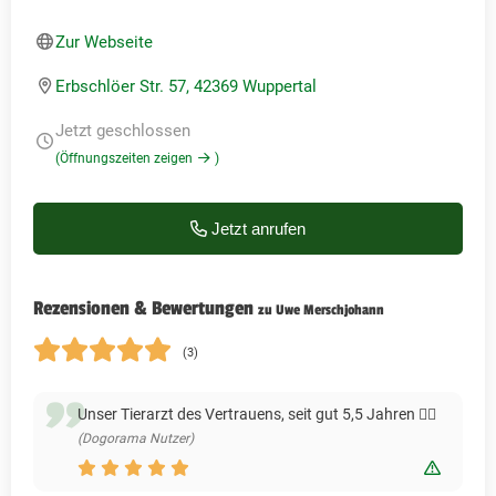
Zur Webseite
Erbschlöer Str. 57, 42369 Wuppertal
Jetzt geschlossen
(Öffnungszeiten zeigen
)
Jetzt anrufen
Rezensionen & Bewertungen
zu Uwe Merschjohann
(3)
Unser Tierarzt des Vertrauens, seit gut 5,5 Jahren 👍🏻
(Dogorama Nutzer)
Bewert