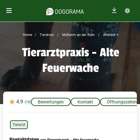
Home
Tierärzte
Mülheim an der Ruhr
Altstadt II
Tierarztpraxis - Alte
Feuerwache
4.9
Bewertungen
Kontakt
Öffnungszeiten
(15)
Tierarzt
Kontaktdaten
von Tierarztpraxis - Alte Feuerwache