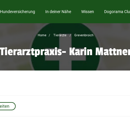
Hundeversicherung
In deiner Nähe
Wissen
Dogorama Cl
Home
Tierärzte
Grevenbroich
Tierarztpraxis- Karin Mattne
eiten