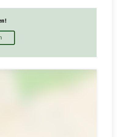
en!
n