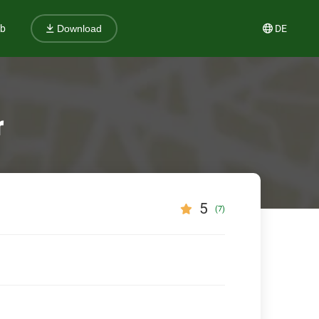
ub
DE
Download
r
5
(7)