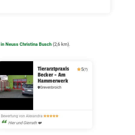
 in Neuss Christina Busch
(2,6 km).
Tierarztpraxis
5
(7)
Becker - Am
Hammerwerk
Grevenbroich
Bewertung von Alexandra
·
Hier und Gierrath ❤️