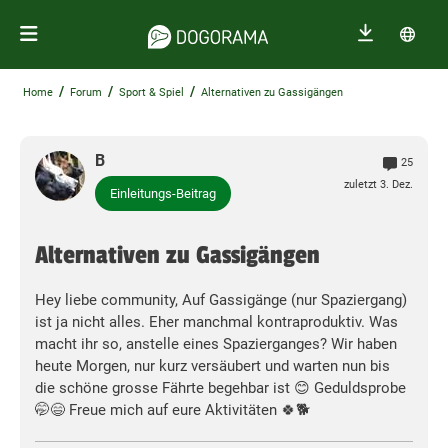
/
/
/
Home
Forum
Sport & Spiel
Alternativen zu Gassigängen
B
25
zuletzt 3. Dez.
Einleitungs-Beitrag
Alternativen zu Gassigängen
Hey liebe community, Auf Gassigänge (nur Spaziergang)
ist ja nicht alles. Eher manchmal kontraproduktiv. Was
macht ihr so, anstelle eines Spazierganges? Wir haben
heute Morgen, nur kurz versäubert und warten nun bis
die schöne grosse Fährte begehbar ist 😊 Geduldsprobe
🤭😄 Freue mich auf eure Aktivitäten 🍀🐕