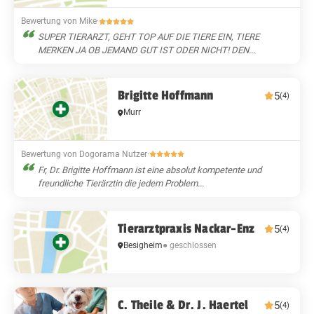
Bewertung von Mike
·
SUPER TIERARZT, GEHT TOP AUF DIE TIERE EIN, TIERE
MERKEN JA OB JEMAND GUT IST ODER NICHT! DEN...
Brigitte Hoffmann
5
(4)
Murr
Bewertung von Dogorama Nutzer
·
Fr, Dr. Brigitte Hoffmann ist eine absolut kompetente und
freundliche Tierärztin die jedem Problem...
Tierarztpraxis Nackar-Enz
5
(4)
Besigheim
● geschlossen
C. Theile & Dr. J. Haertel
5
(4)