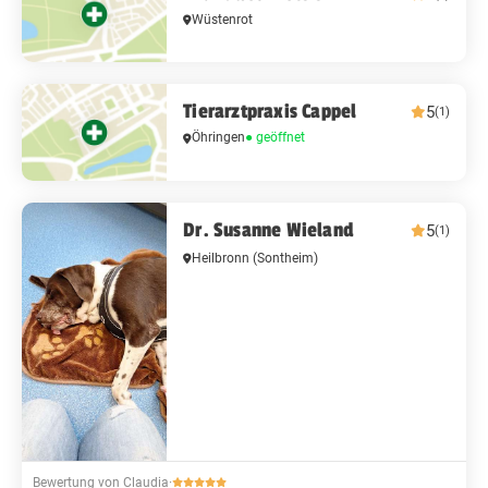
Wüstenrot
Tierarztpraxis Cappel
5
(1)
Öhringen
● geöffnet
Dr. Susanne Wieland
5
(1)
Heilbronn
(Sontheim)
Bewertung von Claudia
·