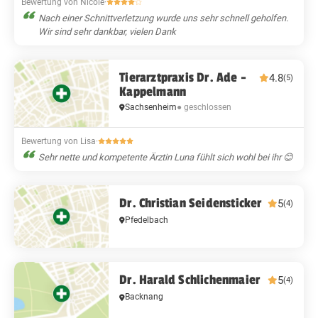
Bewertung von Nicole
·
Nach einer Schnittverletzung wurde uns sehr schnell geholfen.
Wir sind sehr dankbar, vielen Dank
Tierarztpraxis Dr. Ade -
4.8
(5)
Kappelmann
Sachsenheim
● geschlossen
Bewertung von Lisa
·
Sehr nette und kompetente Ärztin Luna fühlt sich wohl bei ihr 😊
Dr. Christian Seidensticker
5
(4)
Pfedelbach
Dr. Harald Schlichenmaier
5
(4)
Backnang