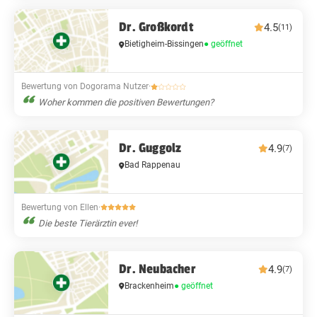
Dr. Großkordt
4.5
(11)
Bietigheim-Bissingen
● geöffnet
Bewertung von Dogorama Nutzer
·
Woher kommen die positiven Bewertungen?
Dr. Guggolz
4.9
(7)
Bad Rappenau
Bewertung von Ellen
·
Die beste Tierärztin ever!
Dr. Neubacher
4.9
(7)
Brackenheim
● geöffnet