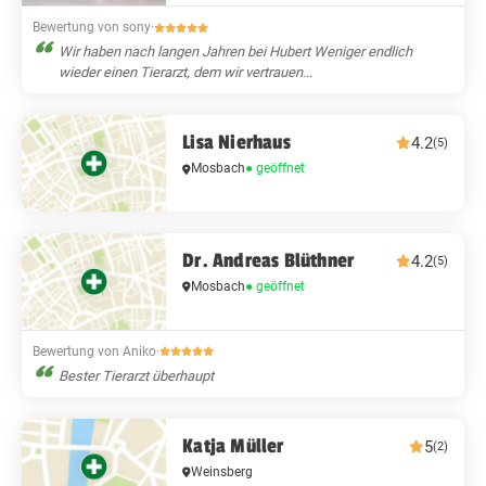
Bewertung von sony
·
Wir haben nach langen Jahren bei Hubert Weniger endlich
wieder einen Tierarzt, dem wir vertrauen...
Lisa Nierhaus
4.2
(5)
Mosbach
● geöffnet
Dr. Andreas Blüthner
4.2
(5)
Mosbach
● geöffnet
Bewertung von Aniko
·
Bester Tierarzt überhaupt
Katja Müller
5
(2)
Weinsberg