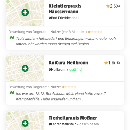
Kleintierpraxis
2.6
(5)
Häussermann
Bad Friedrichshall
Bewertung von Dogorama Nutzer (vor 8 Monaten)
·
Trotz akutem Hilfebedarf und Erklärungen warum heute noch
untersucht werden muss (wegen evtl Beginn...
AniCura Heilbronn
1.6
(15)
Heilbronn
● geöffnet
Bewertung von Dogorama Nutzer
·
Ich war am 12.12. Bei Anicura. Mein Hund hatte zuvor 2
Krampfanfälle. Habe angerufen und am...
Tierheilpraxis Mößner
Lehrensteinsfeld
● geschlossen