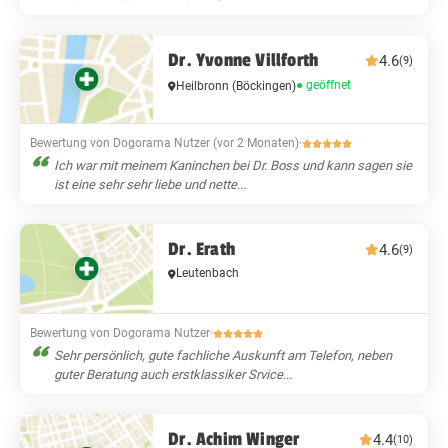
Dr. Yvonne Villforth
4.6
(9)
● geöffnet
Heilbronn
(Böckingen)
Bewertung von Dogorama Nutzer (vor 2 Monaten)
·
Ich war mit meinem Kaninchen bei Dr. Boss und kann sagen sie
ist eine sehr sehr liebe und nette...
Dr. Erath
4.6
(9)
Leutenbach
Bewertung von Dogorama Nutzer
·
Sehr persönlich, gute fachliche Auskunft am Telefon, neben
guter Beratung auch erstklassiker Srvice...
Dr. Achim Winger
4.4
(10)