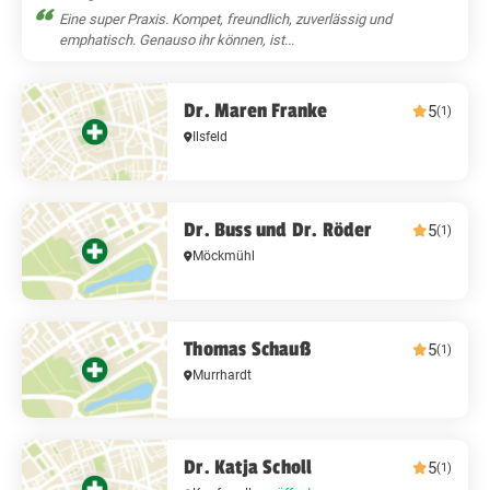
Eine super Praxis. Kompet, freundlich, zuverlässig und
emphatisch. Genauso ihr können, ist...
Dr. Maren Franke
5
(1)
Ilsfeld
Dr. Buss und Dr. Röder
5
(1)
Möckmühl
Thomas Schauß
5
(1)
Murrhardt
Dr. Katja Scholl
5
(1)