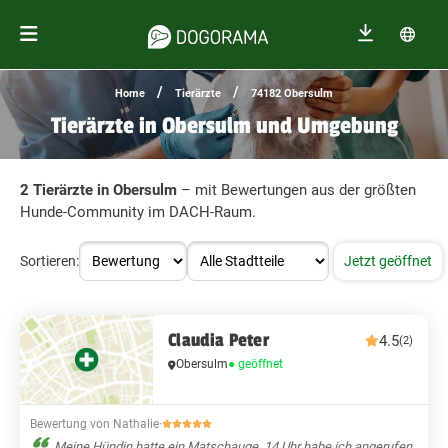
/
/
Home
Tierärzte
74182 Obersulm
Tierärzte in Obersulm und Umgebung
2 Tierärzte in Obersulm
– mit Bewertungen aus der größten
Hunde-Community im DACH-Raum.
Sortieren:
Jetzt geöffnet
Claudia Peter
4.5
(2)
Obersulm
● geöffnet
Bewertung von Nathalie
·
Meine Hündin hatte ein Matschauge, 14 Uhr habe ich angerufen