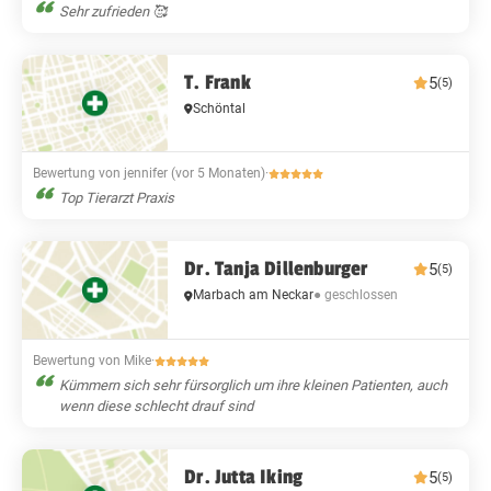
Sehr zufrieden 🥰
T. Frank
5
(5)
Schöntal
Bewertung von jennifer (vor 5 Monaten)
·
Top Tierarzt Praxis
Dr. Tanja Dillenburger
5
(5)
Marbach am Neckar
● geschlossen
Bewertung von Mike
·
Kümmern sich sehr fürsorglich um ihre kleinen Patienten, auch
wenn diese schlecht drauf sind
Dr. Jutta Iking
5
(5)