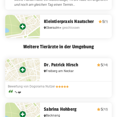
und noch am gleichen Tag einen Termin...
Kleintierpraxis Nautscher
5
(1)
Obersulm
● geschlossen
Weitere Tierärzte in der Umgebung
Dr. Patrick Hirsch
5
(14)
Freiberg am Neckar
Bewertung von Dogorama Nutzer
·
🐾❤️
Sabrina Hohberg
5
(12)
Backnang