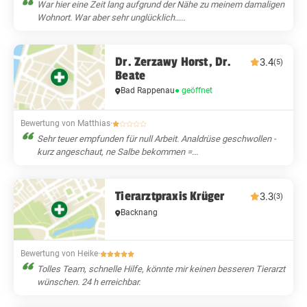
War hier eine Zeit lang aufgrund der Nähe zu meinem damaligen
Wohnort. War aber sehr unglücklich.....
Dr. Zerzawy Horst, Dr.
3.4
(5)
Beate
Bad Rappenau
● geöffnet
Bewertung von Matthias
·
Sehr teuer empfunden für null Arbeit. Analdrüse geschwollen -
kurz angeschaut, ne Salbe bekommen =...
Tierarztpraxis Krüger
3.3
(3)
Backnang
Bewertung von Heike
·
Tolles Team, schnelle Hilfe, könnte mir keinen besseren Tierarzt
wünschen. 24 h erreichbar.