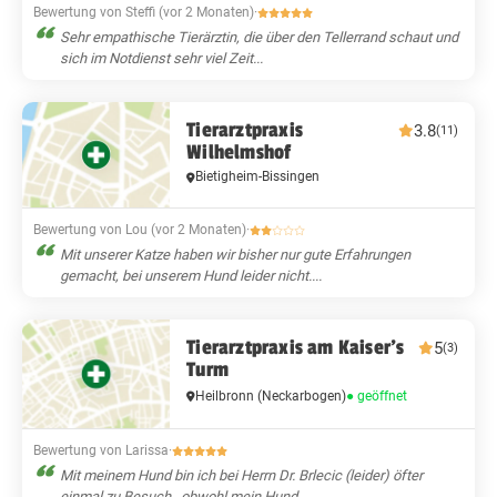
Bewertung von Steffi (vor 2 Monaten)
·
Sehr empathische Tierärztin, die über den Tellerrand schaut und
sich im Notdienst sehr viel Zeit...
Tierarztpraxis
3.8
(11)
Wilhelmshof
Bietigheim-Bissingen
Bewertung von Lou (vor 2 Monaten)
·
Mit unserer Katze haben wir bisher nur gute Erfahrungen
gemacht, bei unserem Hund leider nicht....
Tierarztpraxis am Kaiser's
5
(3)
Turm
● geöffnet
Heilbronn
(Neckarbogen)
Bewertung von Larissa
·
Mit meinem Hund bin ich bei Herrn Dr. Brlecic (leider) öfter
einmal zu Besuch...obwohl mein Hund...