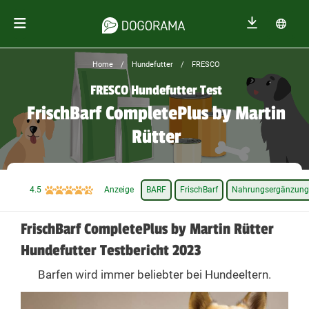
Home
Hundefutter
FRESCO
FRESCO Hundefutter Test
FrischBarf CompletePlus by Martin
Rütter
4.5
Anzeige
BARF
FrischBarf
Nahrungsergänzung
FrischBarf CompletePlus by Martin Rütter
Hundefutter Testbericht 2023
Barfen wird immer beliebter bei Hundeeltern.