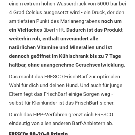
einem extrem hohen Wasserdruck von 5000 bar bei
4 Grad Celsius ausgesetzt wird - ein Druck, der den
Rohasche
2,5%
6,4%
2,5%
am tiefsten Punkt des Marianengrabens
noch um
ein Vielfaches
übertrifft.
Dadurch ist das Produkt
weiterhin roh, enthält unverändert alle
natürlichen Vitamine und Mineralien und ist
dennoch geöffnet im Kühlschrank bis zu 7 Tage
haltbar, ohne unangenehme Geruchsentwicklung.
Das macht das FRESCO FrischBarf zur optimalen
Wahl für dich und deinen Hund. Und auch für junge
Eltern fegt das FrischBarf einige Sorgen weg -
selbst für Kleinkinder ist das FrischBarf sicher.
Durch das HPP-Verfahren grenzt sich FRESCO
eindeutig von allen anderen Barf-Anbietern ab.
FRESCOs 80-20-0 Prinzip