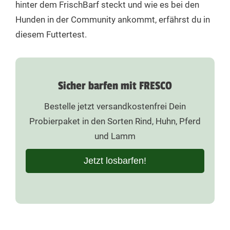
hinter dem FrischBarf steckt und wie es bei den
(0,4%), Seealgenmehl (0,1%)
Hunden in der Community ankommt, erfährst du in
Huhn:
diesem Futtertest.
Frisches Muskelfleisch vom Huhn (37%), Frischer
Hühnermagen (16%), Frisches Hühnerherz (13%), Frische
Hähnchenhälse (10%), Frische Hähnchenleber (4%),
Sicher barfen mit FRESCO
Karotten (6,3%), Rote Beete (3%), Frische naturbelassene
Äpfel (3%) und Birnen (3%) direkt vom Bauern,
Bestelle jetzt versandkostenfrei Dein
Heidelbeeren (1%), hochwertiges kaltgepresstes
Probierpaket in den Sorten Rind, Huhn, Pferd
Sonnenblumenöl (1,8%), Dorschlebertran (0,6%), Lachsöl
und Lamm
(0,4%), Hagebutten (0,4%), Algenkalk (0,4%),
Seealgenmehl (0,1%)
Jetzt losbarfen!
Analytische Bestandteile
Rind
Rind
Pferd