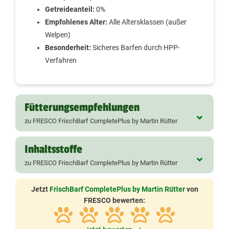
Getreideanteil:
0%
Empfohlenes Alter:
Alle Altersklassen (außer
Welpen)
Besonderheit:
Sicheres Barfen durch HPP-
Verfahren
Fütterungsempfehlungen
zu FRESCO FrischBarf CompletePlus by Martin Rütter
Inhaltsstoffe
Gewicht KM**
Empfehlung
zu FRESCO FrischBarf CompletePlus by Martin Rütter
kg
g/Tag
Inhaltsstoffe
Jetzt
FrischBarf CompletePlus by Martin Rütter
von
2
100-130
FRESCO bewerten:
Rind:
5
200-270
Frisches Muskelfleisch vom Rind (37%), Frisches