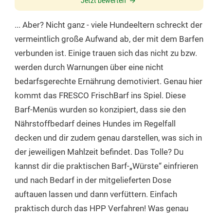
Jetzt bewerten
Rinderherz (10%), Frischer Rinderblättermagen (10%),
10
340-460
... Aber? Nicht ganz - viele Hundeeltern schreckt der
Frische Rinderknochen (10%), Frische Rinderniere (10%),
Frische Rinderleber (3%), Karotten (6,3%), Rote Beete
vermeintlich große Aufwand ab, der mit dem Barfen
20
580-770
(3%), Frische naturbelassene Äpfel (3%) und Birnen (3%)
verbunden ist. Einige trauen sich das nicht zu bzw.
direkt vom Bauern, Heidelbeeren (1%), hochwertiges
werden durch Warnungen über eine nicht
30
790-1050
kaltgepresstes Sonnenblumenöl (1,8%), Dorschlebertran
bedarfsgerechte Ernährung demotiviert. Genau hier
(0,6%), Lachsöl (0,4%), Hagebutten (0,4%), Algenkalk
40
980-1310
kommt das FRESCO FrischBarf ins Spiel. Diese
(0,4%), Seealgenmehl (0,1%)
Barf-Menüs wurden so konzipiert, dass sie den
Pferd:
50
1160-1540
Nährstoffbedarf deines Hundes im Regelfall
Frisches Muskelfleisch vom Pferd (35%), Frische
decken und dir zudem genau darstellen, was sich in
60
1330-1710
Pferdeknochen (13%), Frisches Pferdeherz (10%), Frische
der jeweiligen Mahlzeit befindet. Das Tolle? Du
Pferdeniere (10%), Frischer Pferdemagen (9%), Frische
kannst dir die praktischen Barf-„Würste“ einfrieren
Pferdeleber (3%), Karotten (6,3%), Rote Beete (3%),
und nach Bedarf in der mitgelieferten Dose
Frische naturbelassene Äpfel (3%) und Birnen (3%) direkt
vom Bauern, Heidelbeeren (1%), hochwertiges
auftauen lassen und dann verfüttern. Einfach
kaltgepresstes Sonnenblumenöl (1,8%), Dorschlebertran
praktisch durch das HPP Verfahren! Was genau
(0,6%), Lachsöl (0,4%), Hagebutten (0,4%), Algenkalk