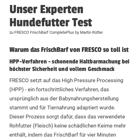
(Trockenmasse)
Unser Experten
Hundefutter Test
ME/
metabolisierbare
Keine
Keine
zu FRESCO FrischBarf CompletePlus by Martin Rütter
Energie/
Keine Angabe
Angabe
Angabe
umsetzbare
Warum das FrischBarf von FRESCO so toll ist
Energie
HPP-Verfahren - schonende Haltbarmachung bei
Feuchtigkeit
61%
0%
69%
höchster Sicherheit und vollem Geschmack
FRESCO setzt auf das High Pressure Processing
Rohprotein
13%
33,3%
13%
(HPP) - ein fortschrittliches Verfahren, das
ursprünglich aus der Babynahrungsherstellung
Rohfett
13%
33,3%
8%
stammt und für Tiernahrung adaptiert wurde.
Kohlenhydrate
Keine
Keine
Dieser Prozess sorgt dafür, dass das verwendete
Keine Angabe
(NfE)
Angabe
Angabe
Rohfutter (Fleisch) keine schädlichen Keime mehr
enthält, indem das FrischBarf für vier Minuten
Rohfaser
1%
2,6%
1%