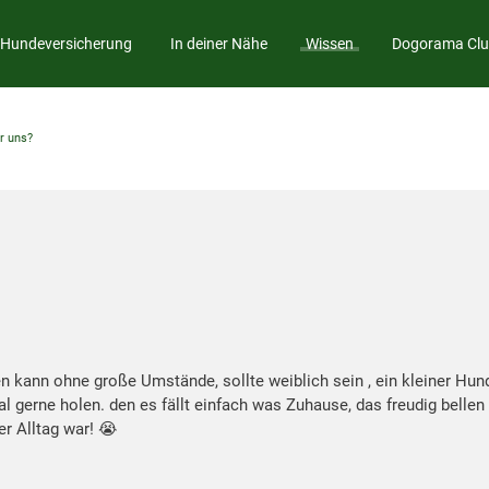
Hundeversicherung
In deiner Nähe
Wissen
Dogorama Cl
r uns?
kann ohne große Umstände, sollte weiblich sein , ein kleiner Hund
l gerne holen. den es fällt einfach was Zuhause, das freudig bel
er Alltag war! 😭