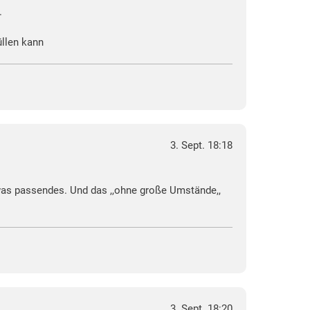
.
üllen kann
3. Sept. 18:18
twas passendes. Und das ,,ohne große Umstände,,
3. Sept. 18:20