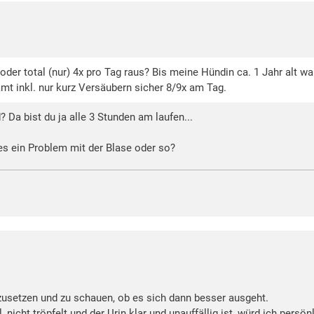
der total (nur) 4x pro Tag raus? Bis meine Hündin ca. 1 Jahr alt war
t inkl. nur kurz Versäubern sicher 8/9x am Tag.
 Da bist du ja alle 3 Stunden am laufen...
es ein Problem mit der Blase oder so?
zusetzen und zu schauen, ob es sich dann besser ausgeht.
nicht tröpfelt und der Urin klar und unauffällig ist, würd ich pers