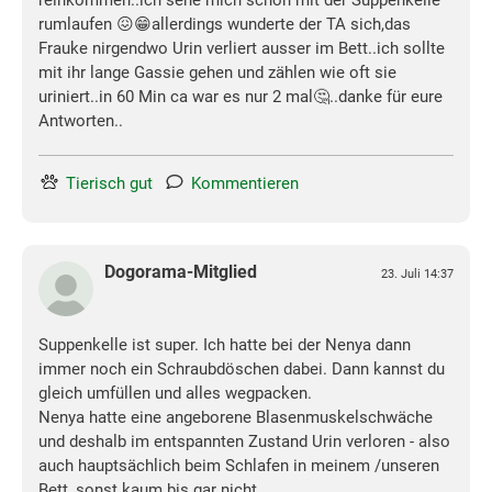
reinkommen..ich sehe mich schon mit der Suppenkelle
rumlaufen 😖😁allerdings wunderte der TA sich,das
Frauke nirgendwo Urin verliert ausser im Bett..ich sollte
mit ihr lange Gassie gehen und zählen wie oft sie
uriniert..in 60 Min ca war es nur 2 mal🤔..danke für eure
Antworten..
Tierisch gut
Kommentieren
Dogorama-Mitglied
23. Juli 14:37
Suppenkelle ist super. Ich hatte bei der Nenya dann
immer noch ein Schraubdöschen dabei. Dann kannst du
gleich umfüllen und alles wegpacken.
Nenya hatte eine angeborene Blasenmuskelschwäche
und deshalb im entspannten Zustand Urin verloren - also
auch hauptsächlich beim Schlafen in meinem /unseren
Bett, sonst kaum bis gar nicht...