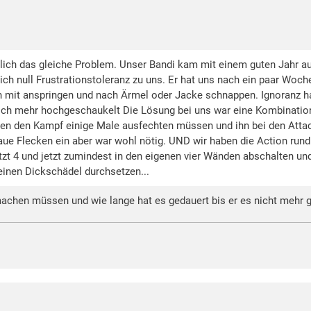
mlich das gleiche Problem. Unser Bandi kam mit einem guten Jahr a
ch null Frustrationstoleranz zu uns. Er hat uns nach ein paar Woch
 mit anspringen und nach Ärmel oder Jacke schnappen. Ignoranz hat 
 noch mehr hochgeschaukelt Die Lösung bei uns war eine Kombinatio
ben den Kampf einige Male ausfechten müssen und ihn bei den Attack
ue Flecken ein aber war wohl nötig. UND wir haben die Action run
 jetzt 4 und jetzt zumindest in den eigenen vier Wänden abschalten 
einen Dickschädel durchsetzen...
 machen müssen und wie lange hat es gedauert bis er es nicht mehr