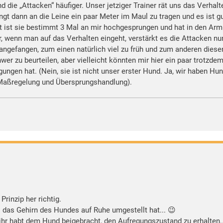
ie „Attacken“ häufiger. Unser jetziger Trainer rät uns das Verhalte
gt dann an die Leine ein paar Meter im Maul zu tragen und es ist gu
t ist sie bestimmt 3 Mal an mir hochgesprungen und hat in den Arm 
 wenn man auf das Verhalten eingeht, verstärkt es die Attacken nur u
angefangen, zum einen natürlich viel zu früh und zum anderen diese
er zu beurteilen, aber vielleicht könnten mir hier ein paar trotzdem
ngen hat. (Nein, sie ist nicht unser erster Hund. Ja, wir haben Hun
ine Maßregelung und Übersprungshandlung).
Prinzip her richtig.
s das Gehirn des Hundes auf Ruhe umgestellt hat... 😉
, ihr habt dem Hund beigebracht, den Aufregungszustand zu erhalten.