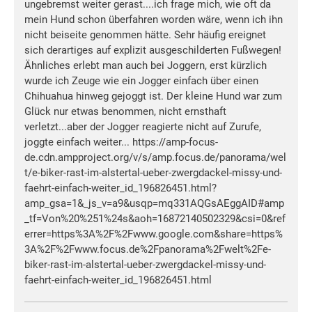
ungebremst weiter gerast....ich frage mich, wie oft da
mein Hund schon überfahren worden wäre, wenn ich ihn
nicht beiseite genommen hätte. Sehr häufig ereignet
sich derartiges auf explizit ausgeschilderten Fußwegen!
Ähnliches erlebt man auch bei Joggern, erst kürzlich
wurde ich Zeuge wie ein Jogger einfach über einen
Chihuahua hinweg gejoggt ist. Der kleine Hund war zum
Glück nur etwas benommen, nicht ernsthaft
verletzt...aber der Jogger reagierte nicht auf Zurufe,
joggte einfach weiter... https://amp-focus-
de.cdn.ampproject.org/v/s/amp.focus.de/panorama/wel
t/e-biker-rast-im-alstertal-ueber-zwergdackel-missy-und-
faehrt-einfach-weiter_id_196826451.html?
amp_gsa=1&_js_v=a9&usqp=mq331AQGsAEggAID#amp
_tf=Von%20%251%24s&aoh=16872140502329&csi=0&ref
errer=https%3A%2F%2Fwww.google.com&share=https%
3A%2F%2Fwww.focus.de%2Fpanorama%2Fwelt%2Fe-
biker-rast-im-alstertal-ueber-zwergdackel-missy-und-
faehrt-einfach-weiter_id_196826451.html