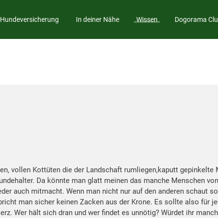
Hundeversicherung
In deiner Nähe
Wissen
Dogorama Cl
en, vollen Kottüten die der Landschaft rumliegen,kaputt gepinkelt
undehalter. Da könnte man glatt meinen das manche Menschen von 
eder auch mitmacht. Wenn man nicht nur auf den anderen schaut sond
icht man sicher keinen Zacken aus der Krone. Es sollte also für jed
erz. Wer hält sich dran und wer findet es unnötig? Würdet ihr manche