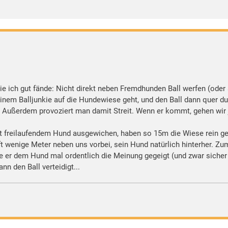
ie ich gut fände: Nicht direkt neben Fremdhunden Ball werfen (oder
einem Balljunkie auf die Hundewiese geht, und den Ball dann quer d
. Außerdem provoziert man damit Streit. Wenn er kommt, gehen wir j
t freilaufendem Hund ausgewichen, haben so 15m die Wiese rein gew
rft wenige Meter neben uns vorbei, sein Hund natürlich hinterher. Z
tte er dem Hund mal ordentlich die Meinung gegeigt (und zwar sicher 
nn den Ball verteidigt...