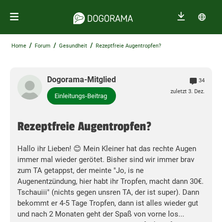
/
/
/
Home
Forum
Gesundheit
Rezeptfreie Augentropfen?
Dogorama-Mitglied
34
zuletzt 3. Dez.
Einleitungs-Beitrag
Rezeptfreie Augentropfen?
Hallo ihr Lieben! 😊 Mein Kleiner hat das rechte Augen
immer mal wieder gerötet. Bisher sind wir immer brav
zum TA getappst, der meinte "Jo, is ne
Augenentzündung, hier habt ihr Tropfen, macht dann 30€.
Tschauiii" (nichts gegen unsren TA, der ist super). Dann
bekommt er 4-5 Tage Tropfen, dann ist alles wieder gut
und nach 2 Monaten geht der Spaß von vorne los...