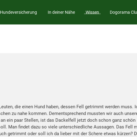
Hundeversicherung
In deiner Nähe
Wissen
Dogorama Cl
 Leuten, die einen Hund haben, dessen Fell getrimmt werden muss. I
enschen zu nahe kommen. Dementsprechend mussten wir auch unser
 an ein paar Stellen, ist das Dackelfell jetzt doch schon ganz schön
 soll. Man findet dazu so viele unterschiedliche Aussagen. Das Fell
uch getrimmt oder soll ich da lieber mit der Schere etwas kürzen? D