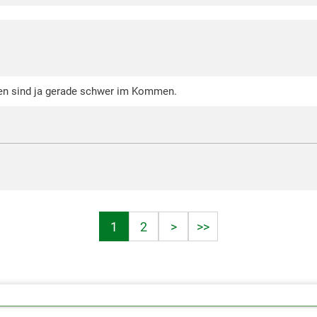
nd en sind ja gerade schwer im Kommen.
1
2
>
>>