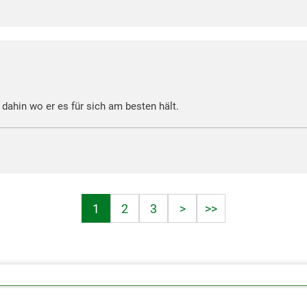
dahin wo er es für sich am besten hält.
1
2
3
>
>>