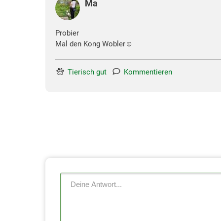
Ma
Probier
Mal den Kong Wobler☺️
Tierisch gut
Kommentieren