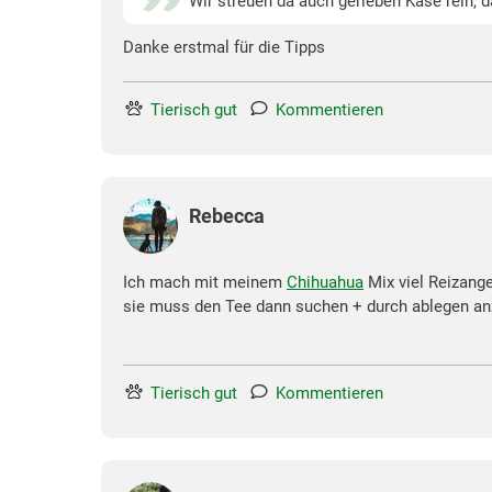
Wir streuen da auch gerieben Käse rein, d
Danke erstmal für die Tipps
Tierisch gut
Kommentieren
Rebecca
Ich mach mit meinem
Chihuahua
Mix viel Reizang
sie muss den Tee dann suchen + durch ablegen anz
Tierisch gut
Kommentieren