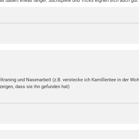
as dauert etwas länger. Suchspiele und Tricks eignen sich auch gut.
eltraning und Nasenarbeit (z.B. verstecke ich Kamillentee in der 
eigen, dass sie ihn gefunden hat)