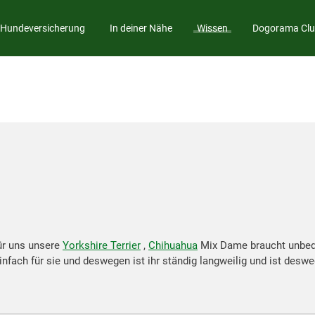
Hundeversicherung
In deiner Nähe
Wissen
Dogorama Cl
für uns unsere
Yorkshire Terrier
,
Chihuahua
Mix Dame braucht unbedi
u einfach für sie und deswegen ist ihr ständig langweilig und ist d