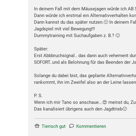
In deinem Fall mit dem Mäusejagen wűrde ich A
Dann wűrde ich erstmal ein Alternativverhalten kon
Dann kannst du das später nutzen.🙂 In deinem Fal
Jagdspiel mit viel Bewegung!!!
Dummytraining mit Suchaufgaben z. B.? 🙂
Später:
Erst Abbbruchsignal.. das dann auch vehement dur
SOFORT..und als Belohnung fűr das Beenden der Jag
Solange du dabei bist, das geplante Alternativver
rankommt, ihn im Zweifel also an der Leine lassen 
P. S.
Wenn ich mir Tano so anschaue...😍 meinst du, Zug
Das kanalisiert űbrigens auch den Jagdtrieb🙂
Tierisch gut
Kommentieren