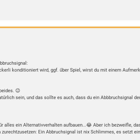
bbruchsignal:
erli konditioniert wird, ggf. űber Spiel, wirst du mit einem Aufm
beides. 😉
rlich sein, und das sollte es auch, dass du ein Abbbruchsignal deu
űr alles ein Alternativverhalten aufbauen...😂 Aber ich bezweifle, da
rechtzusetzen: Ein Abbruchsignal ist nix Schlimmes, es setzt eine