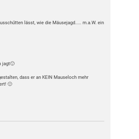
sschűtten lässt, wie die Mäusejagd..... m.a.W. ein
 jagt🙂
 gestalten, dass er an KEIN Mauseloch mehr
rt! 🙂