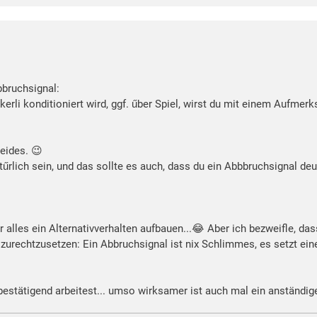
bruchsignal:
rli konditioniert wird, ggf. űber Spiel, wirst du mit einem Aufme
eides. 😉
rlich sein, und das sollte es auch, dass du ein Abbbruchsignal deut
r alles ein Alternativverhalten aufbauen...😂 Aber ich bezweifle, da
rechtzusetzen: Ein Abbruchsignal ist nix Schlimmes, es setzt eine
 bestätigend arbeitest... umso wirksamer ist auch mal ein anständi