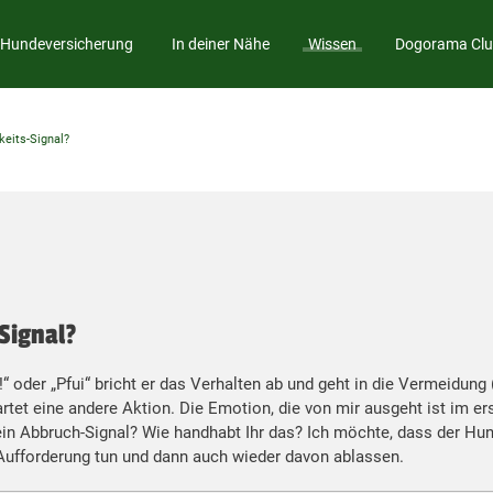
Hundeversicherung
In deiner Nähe
Wissen
Dogorama Cl
eits-Signal?
Signal?
 oder „Pfui“ bricht er das Verhalten ab und geht in die Vermeidun
tet eine andere Aktion. Die Emotion, die von mir ausgeht ist im erst
ein Abbruch-Signal? Wie handhabt Ihr das? Ich möchte, dass der Hu
h Aufforderung tun und dann auch wieder davon ablassen.