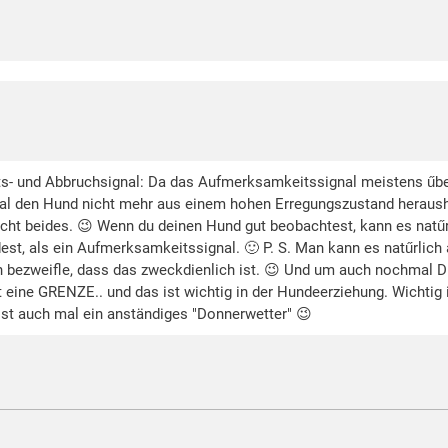
 und Abbruchsignal: Da das Aufmerksamkeitssignal meistens űber Le
nal den Hund nicht mehr aus einem hohen Erregungszustand herau
cht beides. 😉 Wenn du deinen Hund gut beobachtest, kann es natűrl
st, als ein Aufmerksamkeitssignal. 🙂 P. S. Man kann es natűrlich au
ch bezweifle, dass das zweckdienlich ist. 😉 Und um auch nochmal 
 eine GRENZE.. und das ist wichtig in der Hundeerziehung. Wichtig i
ist auch mal ein anständiges "Donnerwetter" 😉