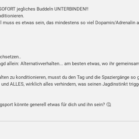
B SOFORT jegliches Buddeln UNTERBINDEN!!
ditionieren.
l muss es etwas sein, das mindestens so viel Dopamin/Adrenalin au
chsetzen..
d allein: Alternativverhalten... am besten etwas, wo ihr gemeinsam
halten zu konditionieren, musst du den Tag und die Spaziergänge so
und ALLES, wirklich alles verhindern, was seinen Jagdinstinkt trigge
sport könnte generell etwas fűr dich und ihn sein? 🤔