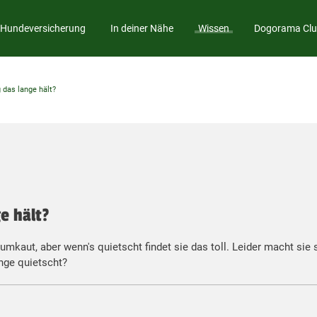
Hundeversicherung
In deiner Nähe
Wissen
Dogorama Cl
 das lange hält?
e hält?
rumkaut, aber wenn's quietscht findet sie das toll. Leider macht si
nge quietscht?