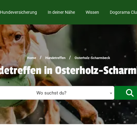
Hundeversicherung
In deiner Nähe
Wissen
Dogorama Cl
/
/
Home
Hundetreffen
Osterholz-Scharmbeck
etreffen in Osterholz-Schar
T
Wo suchst du?