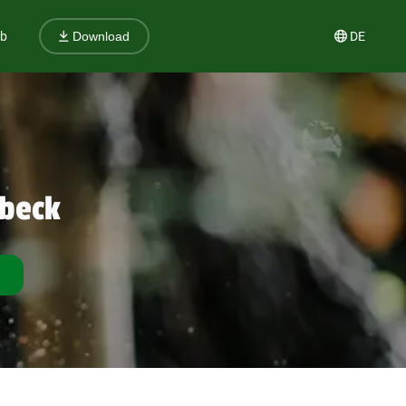
ub
DE
Download
mbeck
reffen finden