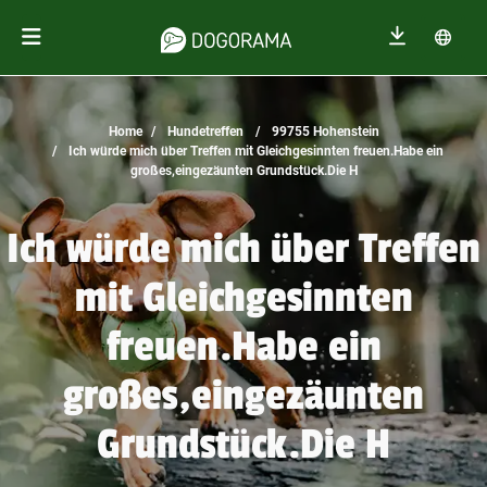
Home
Hundetreffen
99755 Hohenstein
Ich würde mich über Treffen mit Gleichgesinnten freuen.Habe ein
großes,eingezäunten Grundstück.Die H
Ich würde mich über Treffen
mit Gleichgesinnten
freuen.Habe ein
großes,eingezäunten
Grundstück.Die H