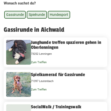
Wonach suchst du?
Gassirunde
Spielrunde
Hundesport
Gassirunde in Aichwald
Junghunde treffen spazieren gehen in
Oberlenningen
73252 Lenningen
Zum Treffen
Spielkamerad für Gassirunde
71397 Leutenbach
Zum Treffen
SocialWalk / Trainingswalk