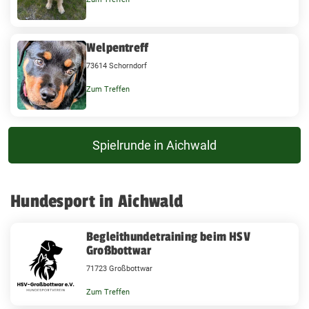
Welpentreff
73614 Schorndorf
Zum Treffen
Spielrunde in Aichwald
Hundesport in Aichwald
Begleithundetraining beim HSV
Großbottwar
71723 Großbottwar
Zum Treffen