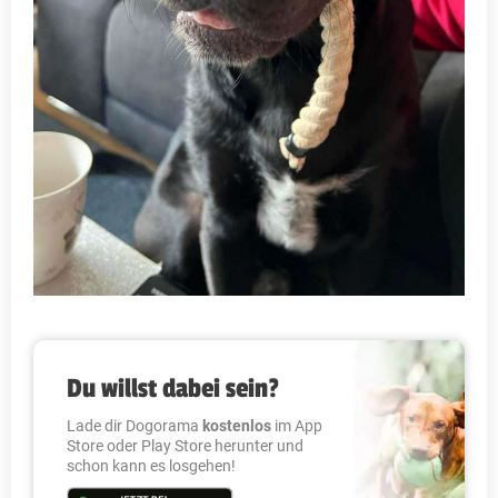
Du willst dabei sein?
Lade dir Dogorama
kostenlos
im App
Store oder Play Store herunter und
schon kann es losgehen!