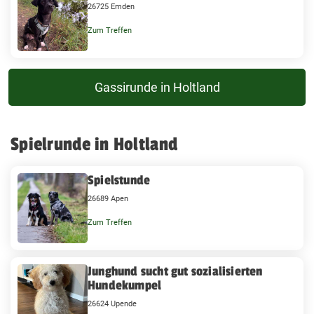
26725 Emden
Zum Treffen
Gassirunde in Holtland
Spielrunde in Holtland
Spielstunde
26689 Apen
Zum Treffen
Junghund sucht gut sozialisierten
Hundekumpel
26624 Upende