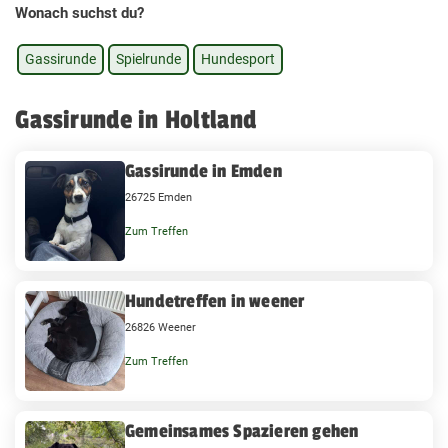
Wonach suchst du?
Gassirunde
Spielrunde
Hundesport
Gassirunde in Holtland
Gassirunde in Emden
26725 Emden
Zum Treffen
Hundetreffen in weener
26826 Weener
Zum Treffen
Gemeinsames Spazieren gehen