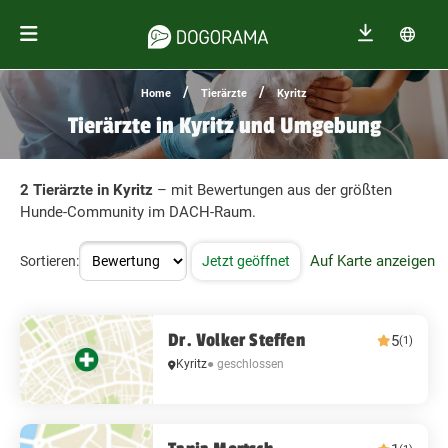
/
/
Home
Tierärzte
Kyritz
Tierärzte in Kyritz und Umgebung
2 Tierärzte in Kyritz
– mit Bewertungen aus der größten
Hunde-Community im DACH-Raum.
Auf Karte anzeigen
Sortieren:
Jetzt geöffnet
Dr. Volker Steffen
5
(1)
Kyritz
● geschlossen