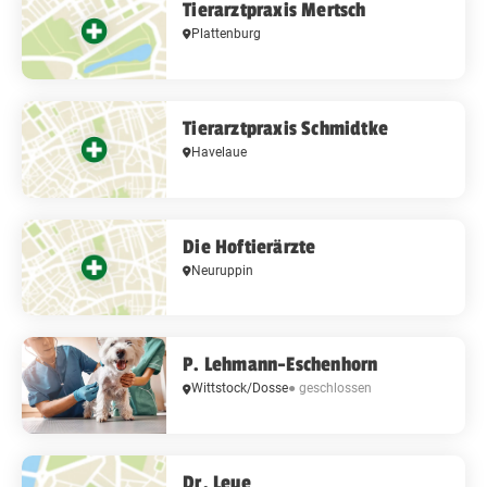
Tierarztpraxis Mertsch
Plattenburg
Tierarztpraxis Schmidtke
Havelaue
Die Hoftierärzte
Neuruppin
P. Lehmann-Eschenhorn
Wittstock/Dosse
● geschlossen
Dr. Leue