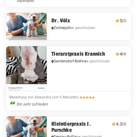
Hartmann.
Dr. Völz
5
(2)
Zschepplin
● geschlossen
Tierarztpraxis Krannich
4
(4)
Sandersdorf-Brehna
● geschlossen
Bewertung von Alexandra (vor 6 Monaten)
·
Bin sehr zufrieden
Kleintierpraxis J.
4.3
(3)
Purschke
Dessau-Roßlau
● geschlossen