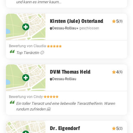
und kann es immer kaum...
Kirsten (Jule) Osterland
5
(3)
Dessau-Roßlau
● geschlossen
Bewertung von Claudia
·
Top Tierärztin 🙂
DVM Thomas Held
4
(5)
Dessau-Roßlau
Bewertung von Cindy
·
Ein toller Tierarzt und eine liebevolle Tierarzthelferin. Waren
rundum zufrieden 🤗
Dr. Eigendorf
5
(2)