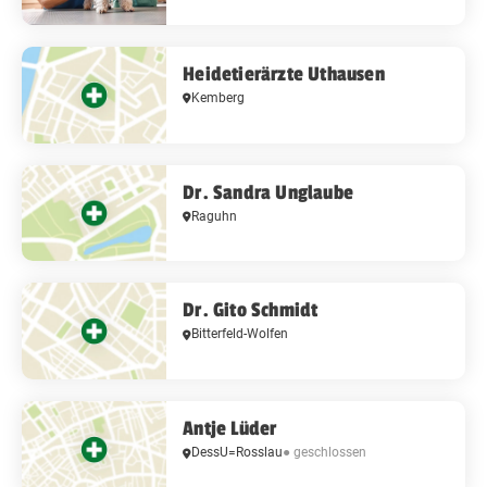
Heidetierärzte Uthausen
Kemberg
Dr. Sandra Unglaube
Raguhn
Dr. Gito Schmidt
Bitterfeld-Wolfen
Antje Lüder
DessU=Rosslau
● geschlossen