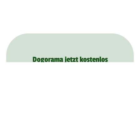
Dogorama jetzt kostenlos
herunterladen
Schon mehr als
1.000.000
Mitglieder
verabreden sich zu Hundetreffen, lernen
sich kennen und bieten ihrem Hund mehr
Spaß mit Dogorama.