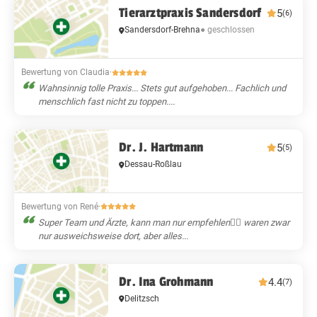
Tierarztpraxis Sandersdorf
5
(6)
Sandersdorf-Brehna
● geschlossen
Bewertung von Claudia
·
Wahnsinnig tolle Praxis... Stets gut aufgehoben... Fachlich und
menschlich fast nicht zu toppen....
Dr. J. Hartmann
5
(5)
Dessau-Roßlau
Bewertung von René
·
Super Team und Ärzte, kann man nur empfehlen👍🏻 waren zwar
nur ausweichsweise dort, aber alles...
Dr. Ina Grohmann
4.4
(7)
Delitzsch