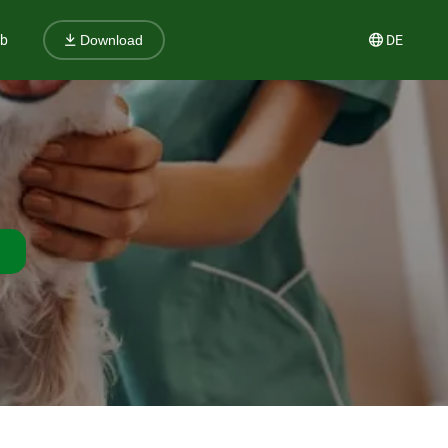
ub
DE
Download
{de_profession_title} finden