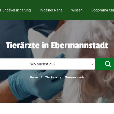
Hundeversicherung
In deiner Nähe
Wissen
Dogorama Cl
Tierärzte in Ebermannstadt
%
Wo suchst du?
/
/
Home
Tierärzte
Ebermannstadt