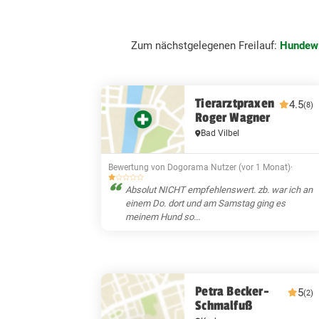
Zum nächstgelegenen Freilauf:
Hundewi
Tierarztpraxen
4.5
(8)
Roger Wagner
Bad Vilbel
Bewertung von Dogorama Nutzer (vor 1 Monat)
·
Absolut NICHT empfehlenswert. zb. war ich an
einem Do. dort und am Samstag ging es
meinem Hund so...
Petra Becker-
5
(2)
Schmalfuß