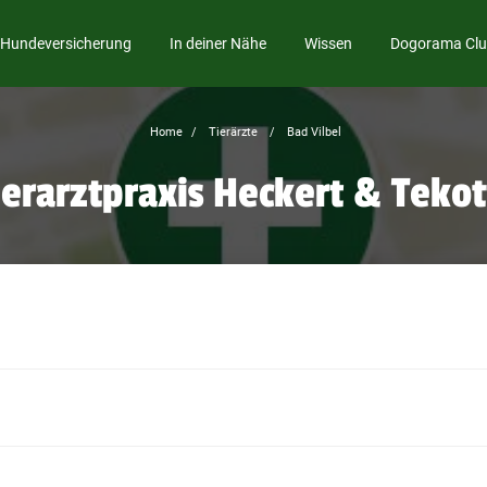
Hundeversicherung
In deiner Nähe
Wissen
Dogorama Cl
Home
Tierärzte
Bad Vilbel
ierarztpraxis Heckert & Tekot