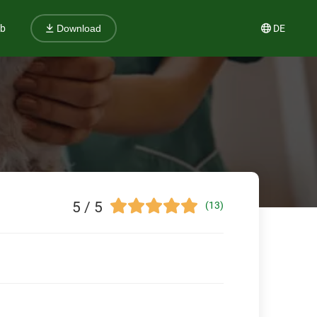
ub
DE
Download
5 / 5
(13)