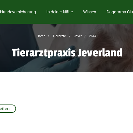
Hundeversicherung
In deiner Nähe
Wissen
Dogorama Cl
Home
Tierärzte
Jever
26441
Tierarztpraxis Jeverland
eiten