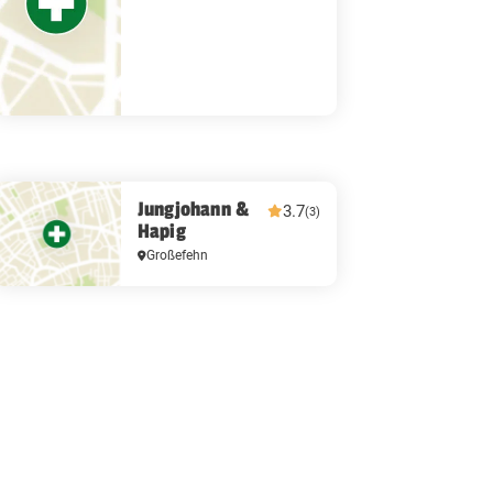
Jungjohann &
3.7
(3)
Hapig
Großefehn