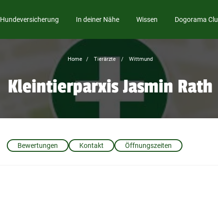
Hundeversicherung
In deiner Nähe
Wissen
Dogorama Cl
Home
Tierärzte
Wittmund
Kleintierparxis Jasmin Rath
Bewertungen
Kontakt
Öffnungszeiten