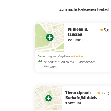
Zum nächstgelegenen Freilauf
Wilhelm B.
5
(1)
Janssen
Wittmund
Bewertung von Cay-Uwe
·
Sehr nett, auch zu mir.... Freundliches
Personal...
Tierarztpraxis
3.7
(3)
Burhafe/Middels
Wittmund