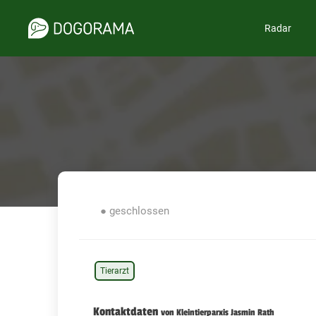
Radar
● geschlossen
Tierarzt
Kontaktdaten
von Kleintierparxis Jasmin Rath