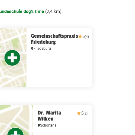
undeschule dog's time
(2,4 km).
Gemeinschaftspraxis
5
(4)
Friedeburg
Friedeburg
Dr. Marita
5
(2)
Wilken
Schortens