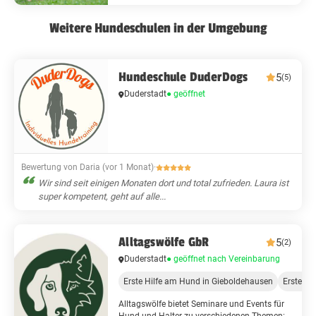
Weitere Hundeschulen in der Umgebung
Hundeschule DuderDogs
5
(5)
Duderstadt
● geöffnet
Bewertung von Daria (vor 1 Monat)
·
Wir sind seit einigen Monaten dort und total zufrieden. Laura ist
super kompetent, geht auf alle...
Alltagswölfe GbR
5
(2)
Duderstadt
● geöffnet nach Vereinbarung
Erste Hilfe am Hund in Gieboldehausen
Erste Hi
Alltagswölfe bietet Seminare und Events für