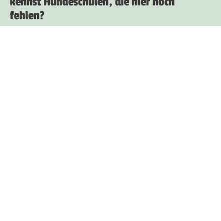
kennst Hundeschulen, die hier noch
fehlen?
Unternehmensprofil anlegen
Unternehmen in App eintragen
Dogorama jetzt kostenlos