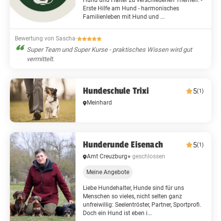
Hund und Halter zu verschiedenen Themen: -
Erste Hilfe am Hund - harmonisches
Familienleben mit Hund und ...
Bewertung von Sascha
·
Super Team und Super Kurse - praktisches Wissen wird gut
vermittelt.
Hundeschule Trixi
5
(1)
Meinhard
Hunderunde Eisenach
5
(1)
Amt Creuzburg
● geschlossen
Meine Angebote
Liebe Hundehalter, Hunde sind für uns
Menschen so vieles, nicht selten ganz
unfreiwillig: Seelentröster, Partner, Sportprofi.
Doch ein Hund ist eben i...