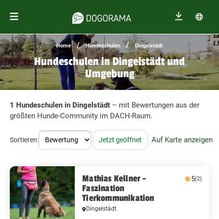
/
/
Home
Hundeschulen
Dingelstädt
Hundeschulen in Dingelstädt und
Umgebung
1 Hundeschulen in Dingelstädt
– mit Bewertungen aus der
größten Hunde-Community im DACH-Raum.
Auf Karte anzeigen
Sortieren:
Jetzt geöffnet
Mathias Kellner -
5
(2)
Faszination
Tierkommunikation
Dingelstädt