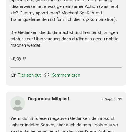
Spaziergang (lass deine bessere Hälfte die Führung)
idealerweise mit etwas gemeinsamer Action (was liebt
sie? Dummy apportieren? Machen! Spaß iV mit
Trainingselementen ist für mich die Top-Kombination).
Die Gedanken, die du dir machst und hier teilst, bringen
mich zu der Überzeugung, dass du/ihr das genau richtig
machen werdet!
Enjoy 🤘
Tierisch gut
Kommentieren
Dogorama-Mitglied
2. Sept. 05:33
Wenn du mit diesen negativen Gedanken, den absolut
unbegründeten Sorgen, aber auch deinem Egoismus so
an die Sache heran gehst, ja, dann wird's ein Problem.