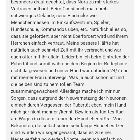
besonders drauf geachtet, dass Nora zu mir starkes
Vertrauen aufbaut. Beim Gassi auch mal durch
schwieriges Gelände, neue Eindrücke wie
Menschenmassen im Einkaufszentrum, Spielen,
Hundeschule, Kommandos üben, etc. Natürlich alles so,
dass sie gefordert, aber nicht überfordert wird und ihrem
Herrchen einfach vertraut. Meine bessere Hälfte hat
natürlich auch sehr viel Zeit mit ihr verbracht und war
auch öfter mit ihr allein. Leider bin ich beim Eintreten der
Pubertät und somit während dem Beginn der Reifephase
nicht da gewesen und unser Hund war natürlich 24/7 nur
mit meiner Frau unterwegs. Was ja auch schön ist und
die beiden sind zu nem tollen Team
zusammengewachsen! Allerdings mache ich mir nun
Sorgen, dass aufgrund der Neuvernetzung der Neuronen,
einfach durch Vergessen, der Pubertät eben, mein Hund
mich gar nicht mehr er-/kennt. Bzw ich als fünftes Rad
am Wagen in diesem Team den Hund eher störe. Von
Bekannten, die selbst schon sehr lange Hundebesitzer
sind, wurden wir sogar gewarnt, dass es zu einer
Negativerfahrung werden könnte, wenn ich einfach so