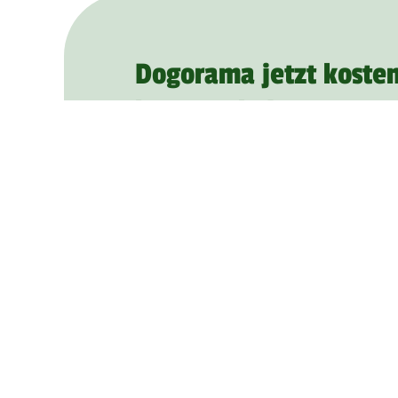
Dogorama jetzt kosten
herunterladen
Schon mehr als
1.000.000
Mitglieder
zu Hundetreffen, lernen sich kennen 
Hund mehr Spaß mit Dogorama.
Finde Hundefreunde, Hundewiesen, T
Giftköder-Meldungen und vieles mehr