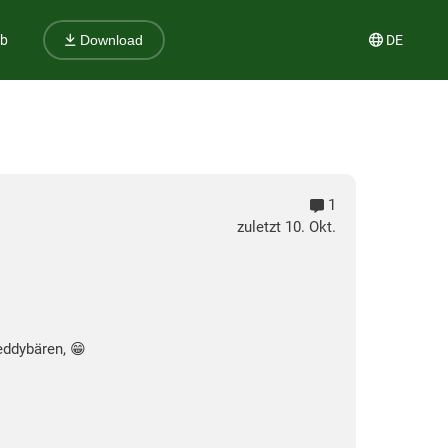
ub
DE
Download
1
zuletzt 10. Okt.
eddybären, 😁