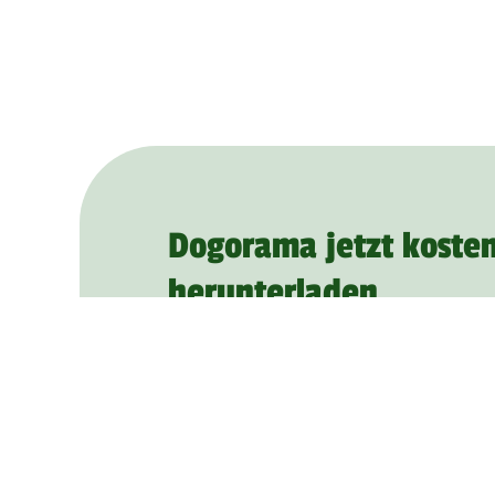
Dogorama jetzt kosten
herunterladen
Schon mehr als
1.000.000
Mitglieder
zu Hundetreffen, lernen sich kennen 
Hund mehr Spaß mit Dogorama.