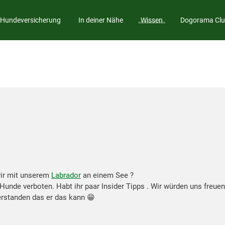
Hundeversicherung
In deiner Nähe
Wissen
Dogorama Cl
wir mit unserem
Labrador
an einem See ?
r Hunde verboten. Habt ihr paar Insider Tipps . Wir würden uns freu
rstanden das er das kann 😁