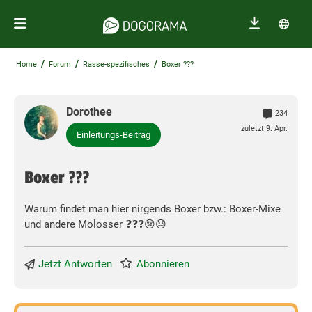
/
/
/
Home
Forum
Rasse-spezifisches
Boxer ???
Dorothee
234
zuletzt 9. Apr.
Einleitungs-Beitrag
Boxer ???
Warum findet man hier nirgends Boxer bzw.: Boxer-Mixe
und andere Molosser ❓❓❓😢😓
Jetzt Antworten
Abonnieren