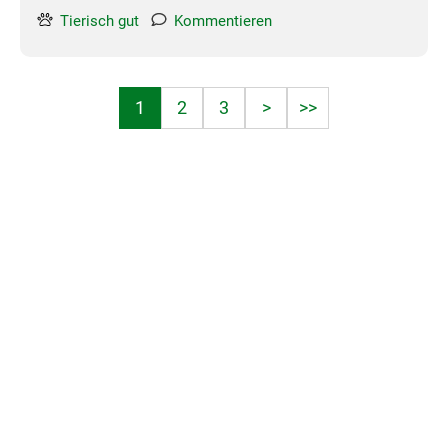
Tierisch gut
Kommentieren
1
2
3
>
>>