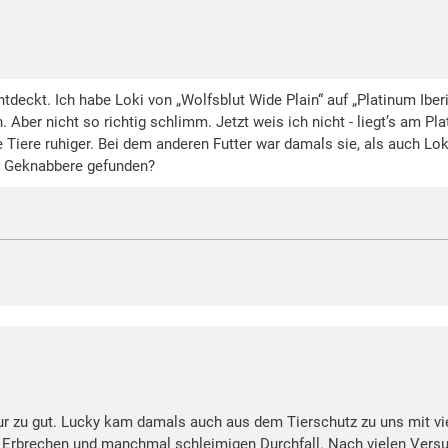
entdeckt. Ich habe Loki von „Wolfsblut Wide Plain“ auf „Platinum Iber
 Aber nicht so richtig schlimm. Jetzt weis ich nicht - liegt’s am P
e Tiere ruhiger. Bei dem anderen Futter war damals sie, als auch Lo
s Geknabbere gefunden?
ur zu gut. Lucky kam damals auch aus dem Tierschutz zu uns mit v
Erbrechen und manchmal schleimigen Durchfall. Nach vielen Versuc