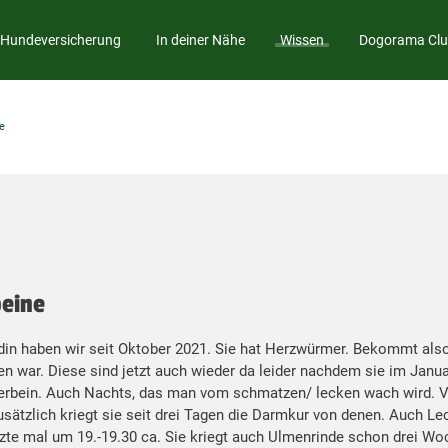
Hundeversicherung
In deiner Nähe
Wissen
Dogorama Cl
e
beine
ndin haben wir seit Oktober 2021. Sie hat Herzwürmer. Bekommt al
 war. Diese sind jetzt auch wieder da leider nachdem sie im Januar
rbein. Auch Nachts, das man vom schmatzen/ lecken wach wird. V
sätzlich kriegt sie seit drei Tagen die Darmkur von denen. Auch Leck
zte mal um 19.-19.30 ca. Sie kriegt auch Ulmenrinde schon drei Wo