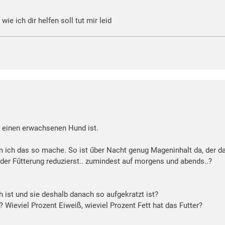
wie ich dir helfen soll tut mir leid
űr einen erwachsenen Hund ist.
m ich das so mache. So ist űber Nacht genug Mageninhalt da, der d
it der Fűtterung reduzierst.. zumindest auf morgens und abends..?
h ist und sie deshalb danach so aufgekratzt ist?
ieviel Prozent Eiweiß, wieviel Prozent Fett hat das Futter?