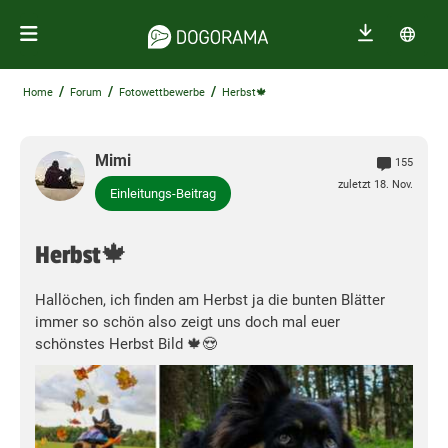
/
/
/
Home
Forum
Fotowettbewerbe
Herbst🍁
Mimi
155
zuletzt 18. Nov.
Einleitungs-Beitrag
Herbst🍁
Hallöchen, ich finden am Herbst ja die bunten Blätter
immer so schön also zeigt uns doch mal euer
schönstes Herbst Bild 🍁😍