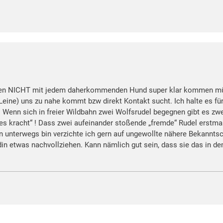
 eben NICHT mit jedem daherkommenden Hund super klar kommen müs
t Leine) uns zu nahe kommt bzw direkt Kontakt sucht. Ich halte es f
 Wenn sich in freier Wildbahn zwei Wolfsrudel begegnen gibt es zw
 kracht“ ! Dass zwei aufeinander stoßende „fremde“ Rudel erstmal g
n unterwegs bin verzichte ich gern auf ungewollte nähere Bekannt
in etwas nachvollziehen. Kann nämlich gut sein, dass sie das in d