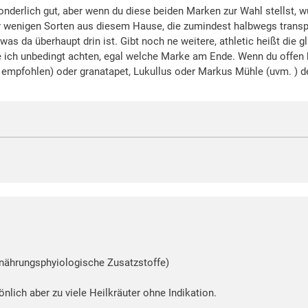
sonderlich gut, aber wenn du diese beiden Marken zur Wahl stellst, 
er wenigen Sorten aus diesem Hause, die zumindest halbwegs transp
s da überhaupt drin ist. Gibt noch ne weitere, athletic heißt die g
rde ich unbedingt achten, egal welche Marke am Ende. Wenn du offen 
j empfohlen) oder granatapet, Lukullus oder Markus Mühle (uvm. ) d
rnährungsphyiologische Zusatzstoffe)
lich aber zu viele Heilkräuter ohne Indikation.