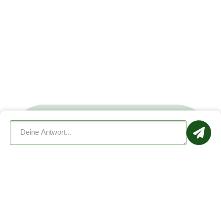
Dogorama jetzt kostenlos
herunterladen
Schon mehr als
1.000.000
Mitglieder
verabreden sich zu Hundetreffen, lernen
sich kennen und bieten ihrem Hund mehr