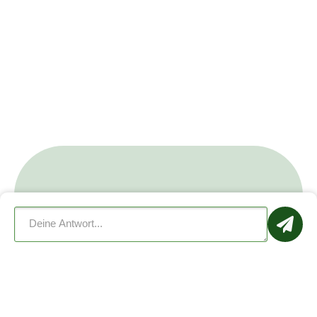
Dogorama jetzt kostenlos
herunterladen
Schon mehr als
1.000.000
Mitglieder
verabreden sich zu Hundetreffen, lernen
sich kennen und bieten ihrem Hund mehr