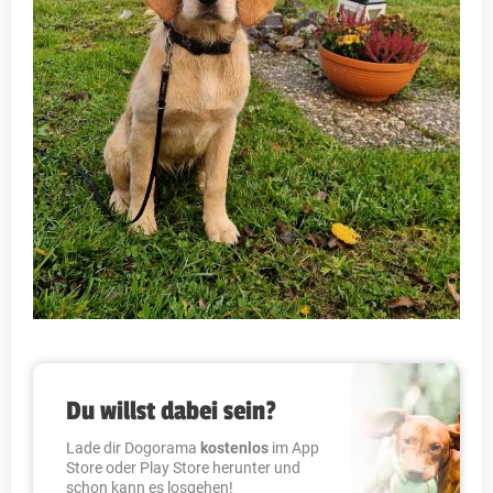
Du willst dabei sein?
Lade dir Dogorama
kostenlos
im App
Store oder Play Store herunter und
schon kann es losgehen!