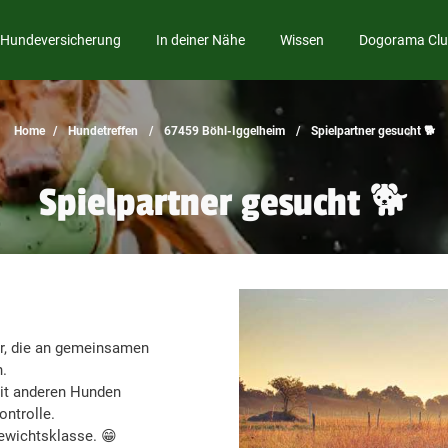
Hundeversicherung
In deiner Nähe
Wissen
Dogorama Cl
Home
Hundetreffen
67459 Böhl-Iggelheim
Spielpartner gesucht 🐕
Spielpartner gesucht 🐕
r, die an gemeinsamen
n.
mit anderen Hunden
ontrolle.
ewichtsklasse. 😁