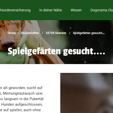
Hundeversicherung
In deiner Nähe
Wissen
Dogorama Cl
Home
Hundetreffen
58708 Menden
Spielgefärten gesucht....
Spielgefärten gesucht....
 alt geworden, sucht auf
n, Meinungsautausch usw.
so langsam in die Pubertät
len Hunden aufgeschlossen,
abt auf spielen, auch ohne