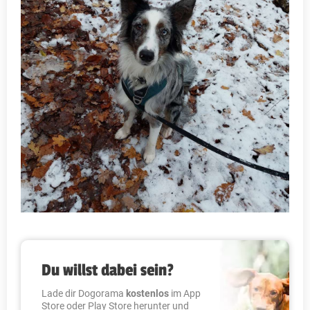
Du willst dabei sein?
Lade dir Dogorama
kostenlos
im App
Store oder Play Store herunter und