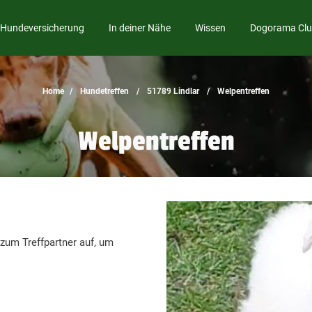
Hundeversicherung
In deiner Nähe
Wissen
Dogorama Cl
Home
Hundetreffen
51789 Lindlar
Welpentreffen
Welpentreffen
um Treffpartner auf, um