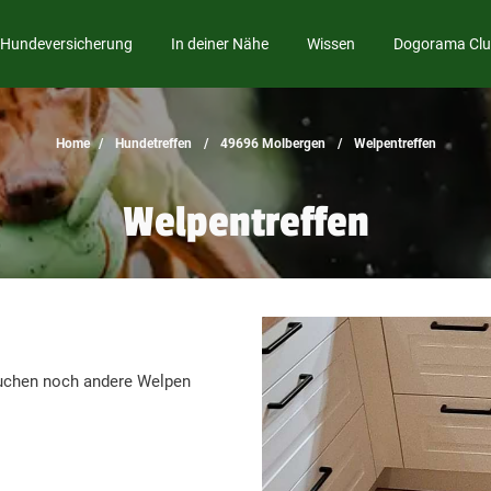
Hundeversicherung
In deiner Nähe
Wissen
Dogorama Cl
Home
Hundetreffen
49696 Molbergen
Welpentreffen
Welpentreffen
suchen noch andere Welpen