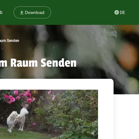
ub
DE
Download
Raum Senden
 im Raum Senden