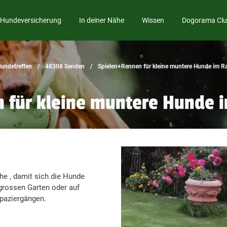
Hundeversicherung
In deiner Nähe
Wissen
Dogorama Cl
undetreffen
48308 Senden
Spielen+Rennen für kleine muntere Hunde im 
 für kleine muntere Hunde
he , damit sich die Hunde
grossen Garten oder auf
spaziergängen.